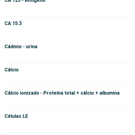
CA 125 - Antígeno
CA 15.3
Cádmio - urina
Cálcio
Cálcio ionizado - Proteína total + cálcio + albumina
Células LE