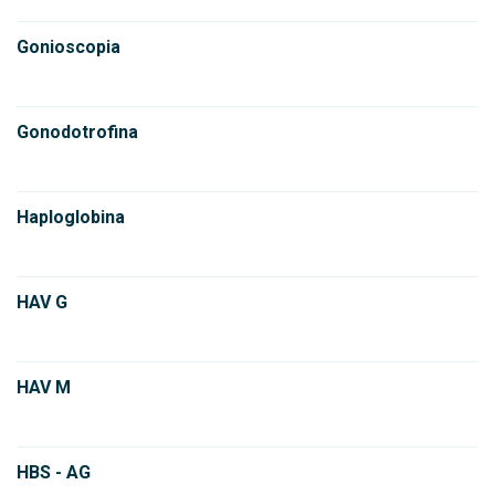
Gonioscopia
Gonodotrofina
Haploglobina
HAV G
HAV M
HBS - AG