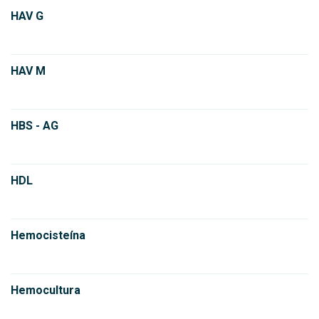
HAV G
HAV M
HBS - AG
HDL
Hemocisteína
Hemocultura