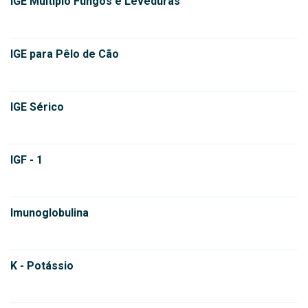
IGE Múltiplo Fungos e Leveduras
IGE para Pêlo de Cão
IGE Sérico
IGF - 1
Imunoglobulina
K - Potássio