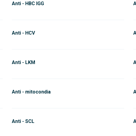
Anti - HBC IGG
A
Anti - HCV
A
Anti - LKM
A
Anti - mitocondia
A
Anti - SCL
A