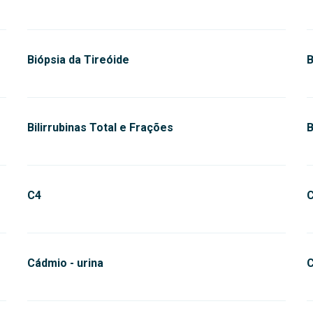
Biópsia da Tireóide
B
Bilirrubinas Total e Frações
B
C4
C
Cádmio - urina
C