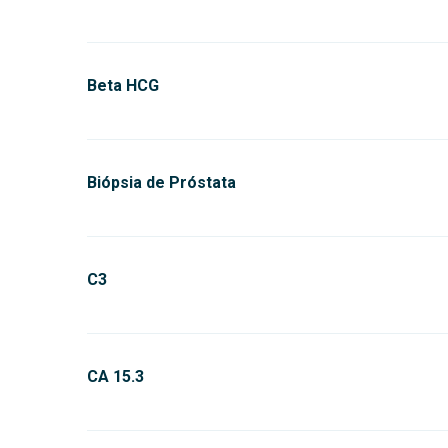
Beta HCG
Biópsia de Próstata
C3
CA 15.3