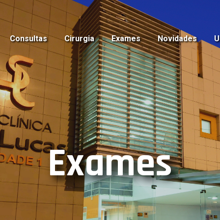
Consultas
Cirurgia
Exames
Novidades
U
Exames