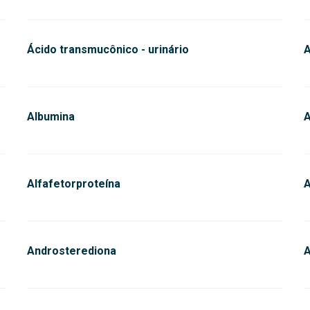
Ácido transmucônico - urinário
Albumina
A
Alfafetorproteína
A
Androsterediona
A