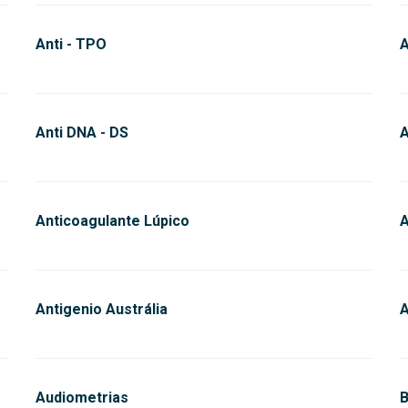
Anti - TPO
A
Anti DNA - DS
A
Anticoagulante Lúpico
A
Antigenio Austrália
A
Audiometrias