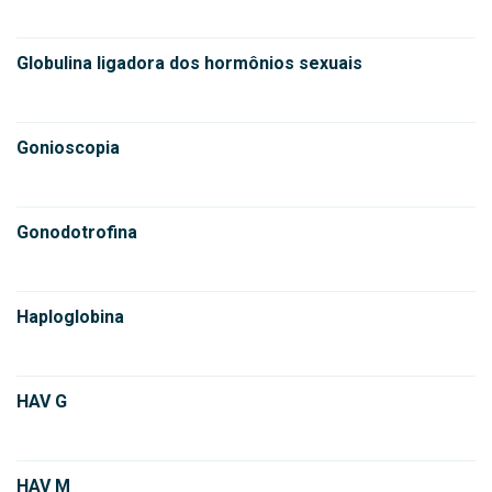
Globulina ligadora dos hormônios sexuais
Gonioscopia
Gonodotrofina
Haploglobina
HAV G
HAV M