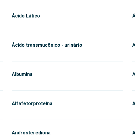
Ácido Lático
Á
Ácido transmucônico - urinário
Albumina
A
Alfafetorproteína
A
Androsterediona
A