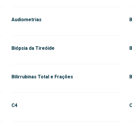
Audiometrias
Biópsia da Tireóide
B
Bilirrubinas Total e Frações
B
C4
C