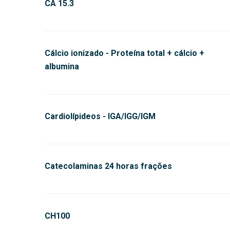
CA 15.3
Cálcio ionizado - Proteína total + cálcio +
albumina
Cardiolípideos - IGA/IGG/IGM
Catecolaminas 24 horas frações
CH100