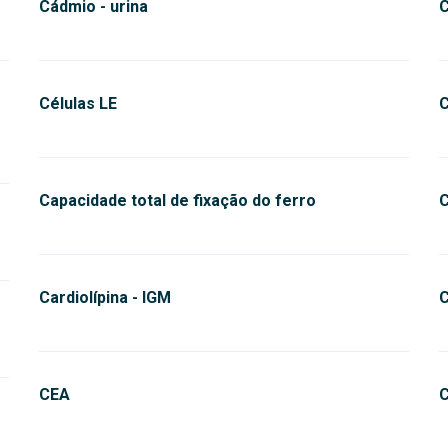
Cádmio - urina
C
Células LE
C
Capacidade total de fixação do ferro
C
Cardiolípina - IGM
C
CEA
C