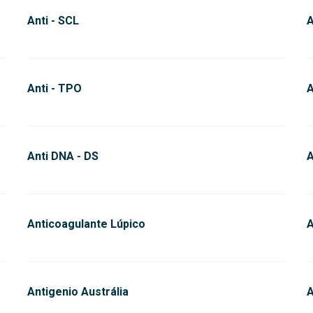
Anti - SCL
A
Anti - TPO
A
Anti DNA - DS
A
Anticoagulante Lúpico
A
Antigenio Austrália
A