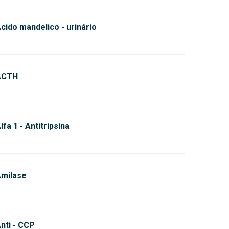
cido mandelico - urinário
ACTH
lfa 1 - Antitripsina
milase
nti - CCP