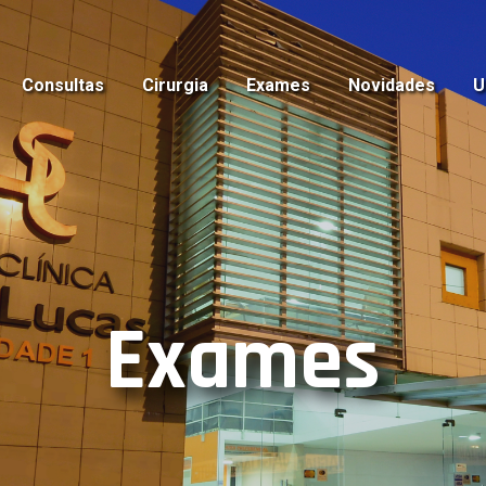
Consultas
Cirurgia
Exames
Novidades
U
Exames