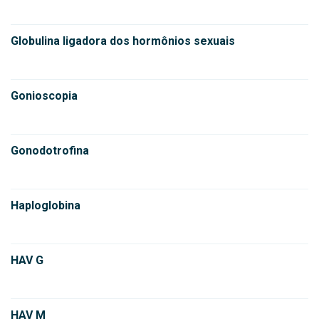
Globulina ligadora dos hormônios sexuais
Gonioscopia
Gonodotrofina
Haploglobina
HAV G
HAV M