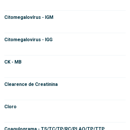
Citomegalovírus - IGM
Citomegalovirus - IGG
CK - MB
Clearence de Creatinina
Cloro
Coagulograma - TS/TC/TP/RC/PLAQ/TP/TTP