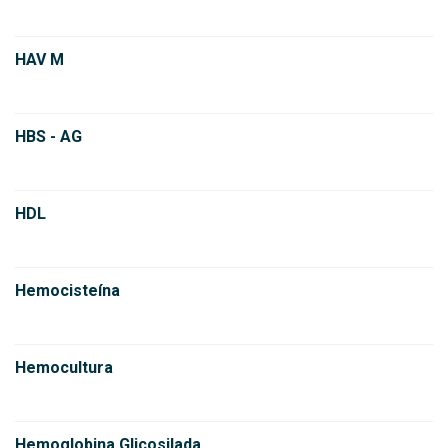
HAV M
HBS - AG
HDL
Hemocisteína
Hemocultura
Hemoglobina Glicosilada