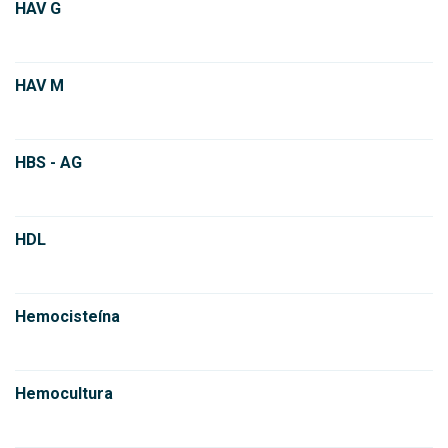
HAV G
HAV M
HBS - AG
HDL
Hemocisteína
Hemocultura