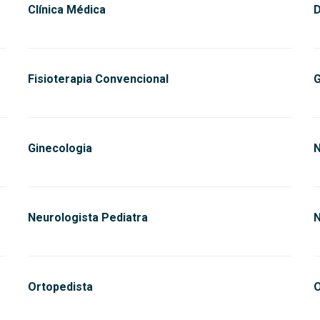
Clínica Médica
D
Fisioterapia Convencional
G
Ginecologia
N
Neurologista Pediatra
N
Ortopedista
O