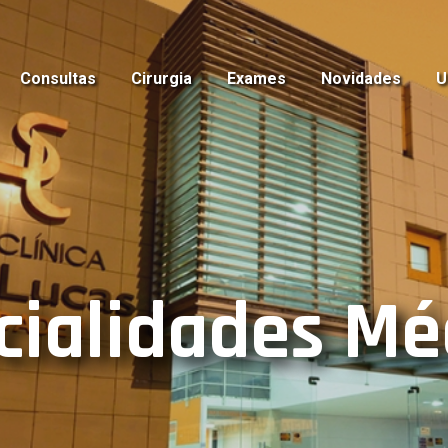
Consultas
Cirurgia
Exames
Novidades
U
cialidades Mé